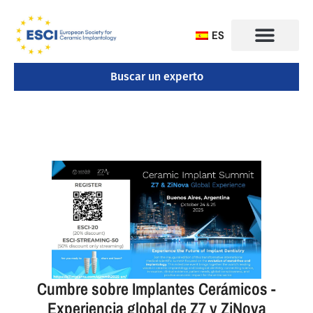
ES
Buscar un experto
CONGRESO 2025
Cumbre sobre Implantes Cerámicos -
Experiencia global de Z7 y ZiNova