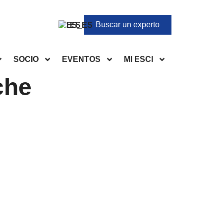
Buscar un experto
ES
SOCIO
EVENTOS
MI ESCI
che