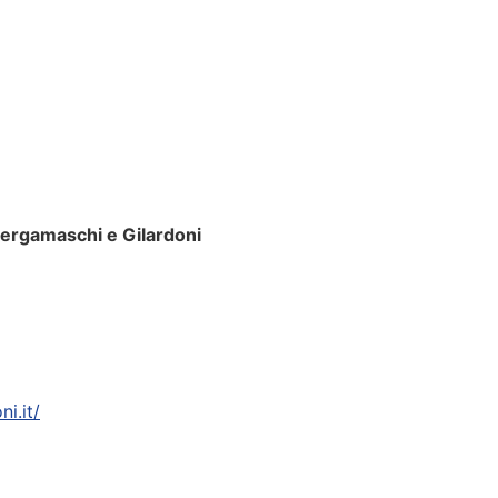
 Bergamaschi e Gilardoni
i.it/