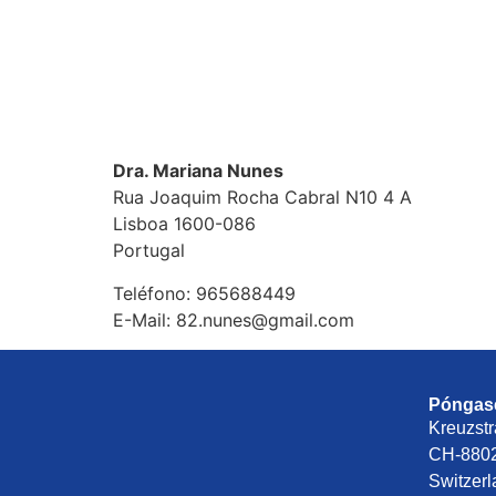
Dra. Mariana Nunes
Rua Joaquim Rocha Cabral N10 4 A
Lisboa
1600-086
Portugal
Teléfono:
965688449
E-Mail:
82.nunes@gmail.com
Póngase
Kreuzstr
CH-8802
Switzer