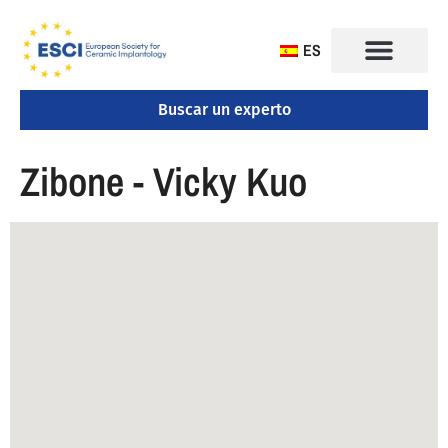
ES
Buscar un experto
CONGRESO 2025
Zibone - Vicky Kuo