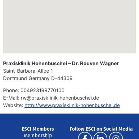
Praxisklinik Hohenbuschei – Dr. Rouven Wagner
Saint-Barbara-Allee 1
Dortmund
Germany
D-44309
Phone:
004923199770100
E-Mail:
rw@praxisklinik-hohenbuschei.de
Website:
http://www.praxisklinik-hohenbuschei.de
ESCI Members
Follow ESCI on Social Media
Membership