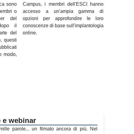
ica sono
Campus, i membri dell'ESCI hanno
membri o
accesso a un'ampia gamma di
ner del
opzioni per approfondire le loro
dopo il
conoscenze di base sull'implantologia
arte del
online.
o, questi
licati
to modo,
e e webinar
ille parole... un filmato ancora di più. Nel