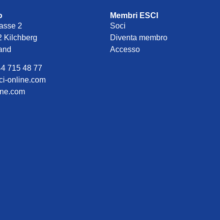
o
Membri ESCI
asse 2
Soci
 Kilchberg
Diventa membro
land
Accesso
44 715 48 77
ci-online.com
ine.com