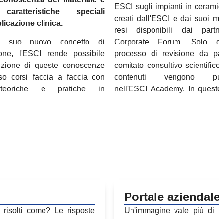
ESCI sugli impianti in ceram
caratteristiche speciali
creati dall'ESCI e dai suoi 
plicazione clinica.
resi disponibili dai part
l suo nuovo concetto di
Corporate Forum. Solo 
one, l'ESCI rende possibile
processo di revisione da p
sizione di queste conoscenze
comitato consultivo scientific
rso corsi faccia a faccia con
contenuti vengono pubb
 teoriche e pratiche in
nell'ESCI Academy. In ques
Portale aziendal
 risolti come? Le risposte
Un'immagine vale più di m