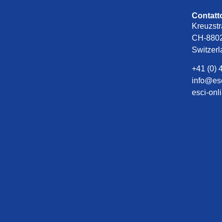
Contatt
Kreuzstr
CH-8802
Switzer
+41 (0) 
info@es
esci-onl