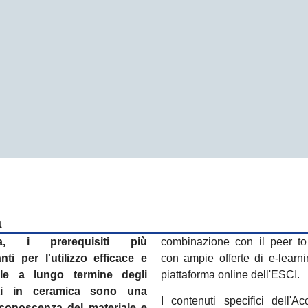
a
via, i prerequisiti più
combinazione con il peer t
nti per l'utilizzo efficace e
con ampie offerte di e-learni
bile a lungo termine degli
piattaforma online dell'ESCI.
ti in ceramica sono una
I contenuti specifici dell'A
 conoscenza del materiale e