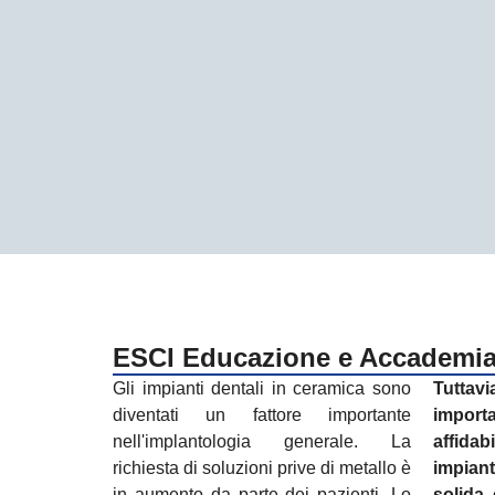
ESCI Educazione e Accademi
Gli impianti dentali in ceramica sono
Tutta
diventati un fattore importante
importa
nell'implantologia generale. La
affida
richiesta di soluzioni prive di metallo è
impian
in aumento da parte dei pazienti. Lo
solida