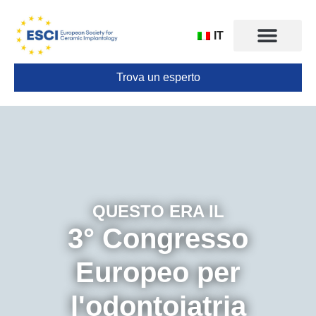
IT
Trova un esperto
CONGRESSO 2025
QUESTO ERA IL
3° Congresso
Europeo per
l'odontoiatria