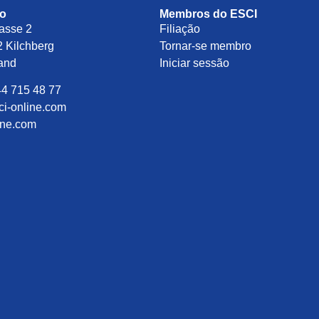
to
Membros do ESCI
asse 2
Filiação
 Kilchberg
Tornar-se membro
land
Iniciar sessão
44 715 48 77
ci-online.com
ine.com