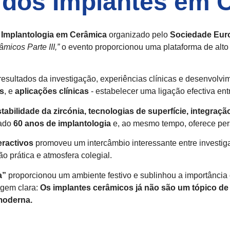
 dos Implantes em C
 Implantologia em Cerâmica
organizado pelo
Sociedade Euro
micos Parte III,”
o evento proporcionou uma plataforma de alto ní
esultados da investigação, experiências clínicas e desenvolvime
s
, e
aplicações clínicas
- estabelecer uma ligação efectiva entr
tabilidade da zircónia, tecnologias de superfície, integraçã
ado
60 anos de implantologia
e, ao mesmo tempo, oferece pers
eractivos
promoveu um intercâmbio interessante entre investiga
o prática e atmosfera colegial.
a”
proporcionou um ambiente festivo e sublinhou a importância 
gem clara:
Os implantes cerâmicos já não são um tópico de
moderna.