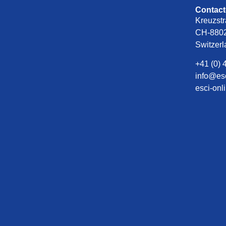
Contac
Kreuzstr
CH-8802
Switzer
+41 (0) 
info@es
esci-onl