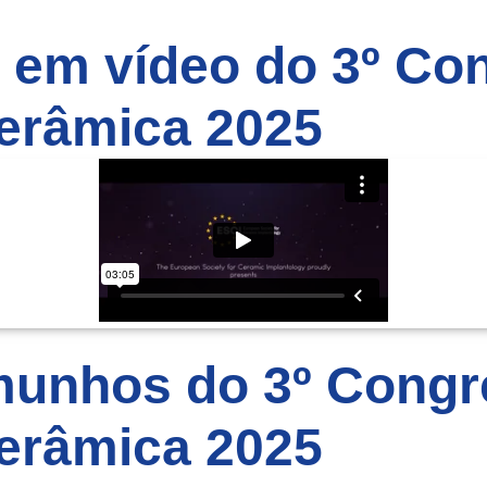
se em vídeo do 3º C
erâmica 2025
emunhos do 3º Cong
erâmica 2025