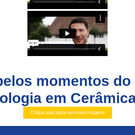
 belos momentos do
tologia em Cerâmic
Clique aqui para ver mais imagens