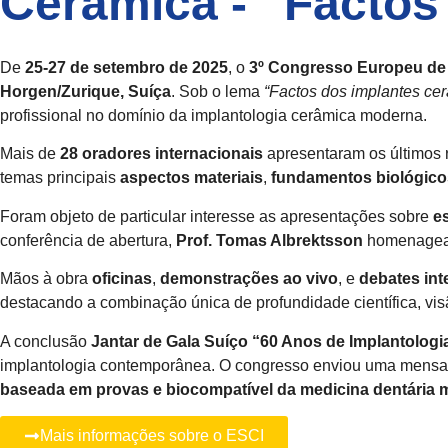
Cerâmica - “Factos
De
25-27 de setembro de 2025
, o
3º Congresso Europeu de
Horgen/Zurique, Suíça
. Sob o lema
“Factos dos implantes cerâ
profissional no domínio da implantologia cerâmica moderna.
Mais de
28 oradores internacionais
apresentaram os últimos r
temas principais
aspectos materiais
,
fundamentos biológico
Foram objeto de particular interesse as apresentações sobre
es
conferência de abertura,
Prof. Tomas Albrektsson
homenage
Mãos à obra
oficinas
,
demonstrações ao vivo
, e
debates int
destacando a combinação única de profundidade científica, visã
A conclusão
Jantar de Gala Suíço “60 Anos de Implantologi
implantologia contemporânea. O congresso enviou uma mensa
baseada em provas e biocompatível da medicina dentária 
Mais informações sobre o ESCI