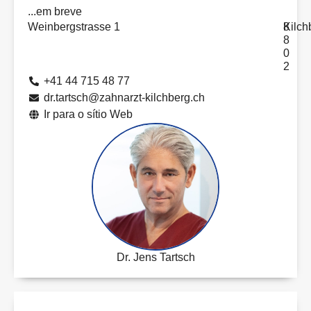
...em breve
Weinbergstrasse 1
8
Kilch
8
0
2
+41 44 715 48 77
dr.tartsch@zahnarzt-kilchberg.ch
Ir para o sítio Web
Dr. Jens Tartsch