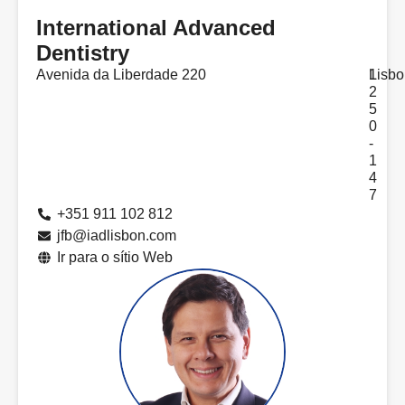
International Advanced
Dentistry
Avenida da Liberdade 220
1
Lisbo
2
5
0
-
1
4
7
+351 911 102 812
jfb@iadlisbon.com
Ir para o sítio Web