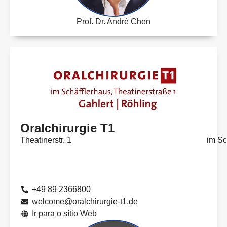
Prof. Dr. André Chen
Oralchirurgie T1
Theatinerstr. 1
im Sc
+49 89 2366800
welcome@oralchirurgie-t1.de
Ir para o sítio Web