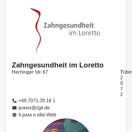
Zahngesundheit im Loretto
Hechinger Str. 67
7
Tübi
2
0
7
2
+49 7071-35 16 1
praxis@zgil.de
Ir para o sítio Web