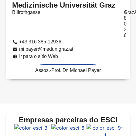
Medizinische Universität Graz
Billrothgasse
4
Graz
8
0
3
6
+43 316 385-12936
mi.payer@medunigraz.at
Ir para o sítio Web
Assoz.-Prof. Dr. Michael Payer
Empresas parceiras do ESCI