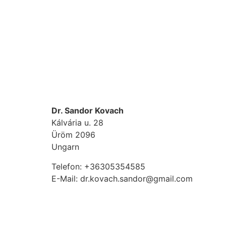
Dr. Sandor Kovach
Kálvária u. 28
Üröm
2096
Ungarn
Telefon:
+36305354585
E-Mail:
dr.kovach.sandor@gmail.com