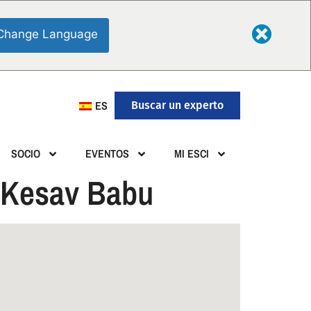
Change Language
ES
Buscar un experto
SOCIO
EVENTOS
MI ESCI
. Kesav Babu