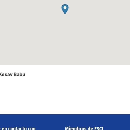
 Kesav Babu
 en contacto con
Miembros de ESCI