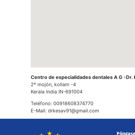
Centro de especialidades dentales A G -Dr.
2º mojón, kollam -4
Kerala
India
IN-691004
Teléfono:
00918608374770
E-Mail:
drkesav91@gmail.com
Póngase