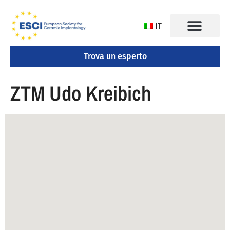
IT
Trova un esperto
CONGRESSO 2025
ZTM Udo Kreibich