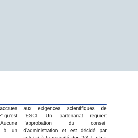
 accrues
aux exigences scientifiques de
e" qu'est
l'ESCI. Un partenariat requiert
 Aucune
l'approbation du conseil
ue à un
d'administration et est décidé par
celui-ci à la majorité des 2/3. Il n'y a