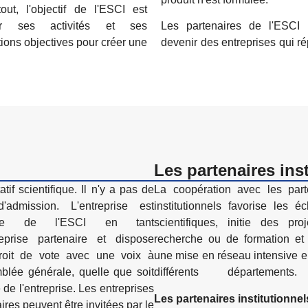
out, l'objectif de l'ESCI est
iser ses activités et ses
Les partenaires de l'ESCI 
tions objectives pour créer une
devenir des entreprises qui r
Les partenaires ins
La coopération avec les part
partenaires institutionnel
institutionnels favorise les é
associés à l'implantologie cér
scientifiques, initie des pro
thème central de l'ESC
recherche ou de formation et
partenaires institutionnels ne 
une mise en réseau intensive e
membres de l'ESCI en tant que 
différents département
Les partenaires institutionnel