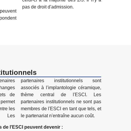
pas de droit d'admission.
peuvent
épondent
titutionnels
enaires
s sont
changes
amique,
jets de
I. Les
 permet
sont pas
ntre les
tels, et
s. Les
le partenariat n'entraîne aucun coût.
s de l'ESCI peuvent devenir :