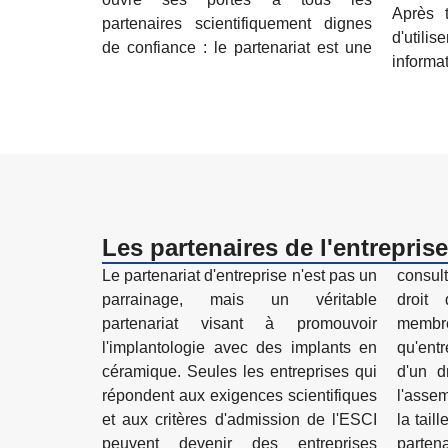
Après t
partenaires scientifiquement dignes
d'util
de confiance : le partenariat est une
informa
Les partenaires de l'entreprise
Le partenariat d'entreprise n'est pas un
consultatif scientifique. Il n'y a pas de
parrainage, mais un véritable
droit d'admission. L'entreprise est
partenariat visant à promouvoir
membre de l'ESCI en tant
l'implantologie avec des implants en
qu'entreprise partenaire et dispose
céramique. Seules les entreprises qui
d'un droit de vote avec une voix à
répondent aux exigences scientifiques
l'assemblée générale, quelle que soit
et aux critères d'admission de l'ESCI
la taille de l'entreprise. Les entreprises
peuvent devenir des entreprises
partenaires peuvent être invitées par le