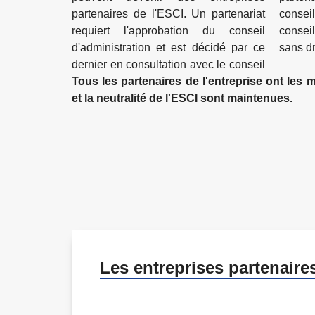
partenaires de l'ESCI. Un partenariat
conseil d'administration à participer au
requiert l'approbation du conseil
conseil de l'ESCI en tant qu'invités
d'administration et est décidé par ce
sans dr
dernier en consultation avec le conseil
Tous les partenaires de l'entreprise ont les
et la neutralité de l'ESCI sont maintenues.
Les entreprises partenaire