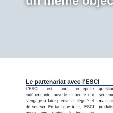
un même object
Le partenariat avec l'ESCI
L'ESCI est une entreprise
question de confiance - non
indépendante, ouverte et neutre qui
seulement dans notre coopération,
s'engage à faire preuve d'intégrité et
mais aussi en ce qui concerne nos
de sérieux. En tant que telle, l'ESCI
produits
ouvre ses portes à tous les