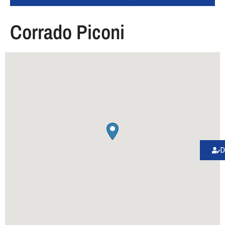
Corrado Piconi
D