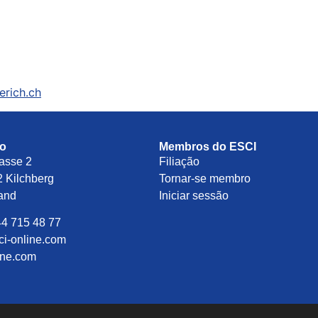
erich.ch
to
Membros do ESCI
asse 2
Filiação
 Kilchberg
Tornar-se membro
land
Iniciar sessão
44 715 48 77
ci-online.com
ine.com