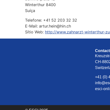
Winterthur
8400
Suíça
Telefone:
+41 52 203 32 32
E-Mail:
artur.hein@hin.ch
Sítio Web:
http://www.zahnarzt-winterthur-zu
Contac
Kreuzstr
CH-8802
Switzer
+41 (0) 
info@es
esci-onl