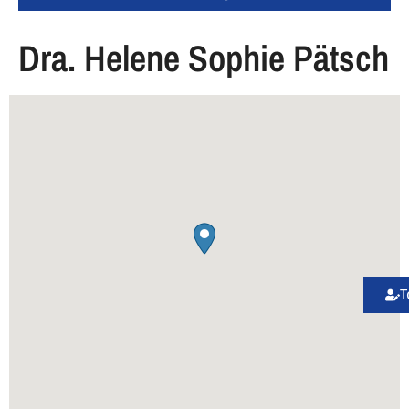
Dra. Helene Sophie Pätsch
T